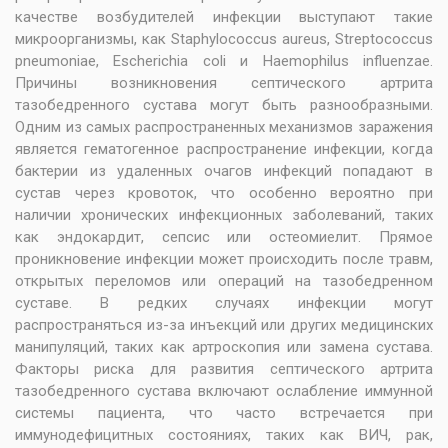
качестве возбудителей инфекции выступают такие
микроорганизмы, как Staphylococcus aureus, Streptococcus
pneumoniae, Escherichia coli и Haemophilus influenzae.
Причины возникновения септического артрита
тазобедренного сустава могут быть разнообразными.
Одним из самых распространенных механизмов заражения
является гематогенное распространение инфекции, когда
бактерии из удаленных очагов инфекций попадают в
сустав через кровоток, что особенно вероятно при
наличии хронических инфекционных заболеваний, таких
как эндокардит, сепсис или остеомиелит. Прямое
проникновение инфекции может происходить после травм,
открытых переломов или операций на тазобедренном
суставе. В редких случаях инфекции могут
распространяться из-за инъекций или других медицинских
манипуляций, таких как артроскопия или замена сустава.
Факторы риска для развития септического артрита
тазобедренного сустава включают ослабление иммунной
системы пациента, что часто встречается при
иммунодефицитных состояниях, таких как ВИЧ, рак,