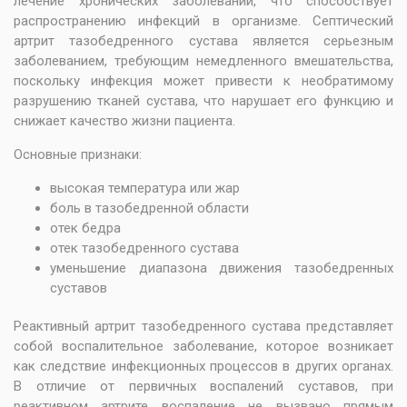
лечение хронических заболеваний, что способствует
распространению инфекций в организме. Септический
артрит тазобедренного сустава является серьезным
заболеванием, требующим немедленного вмешательства,
поскольку инфекция может привести к необратимому
разрушению тканей сустава, что нарушает его функцию и
снижает качество жизни пациента.
Основные признаки:
высокая температура или жар
боль в тазобедренной области
отек бедра
отек тазобедренного сустава
уменьшение диапазона движения тазобедренных
суставов
Реактивный артрит тазобедренного сустава представляет
собой воспалительное заболевание, которое возникает
как следствие инфекционных процессов в других органах.
В отличие от первичных воспалений суставов, при
реактивном артрите воспаление не вызвано прямым