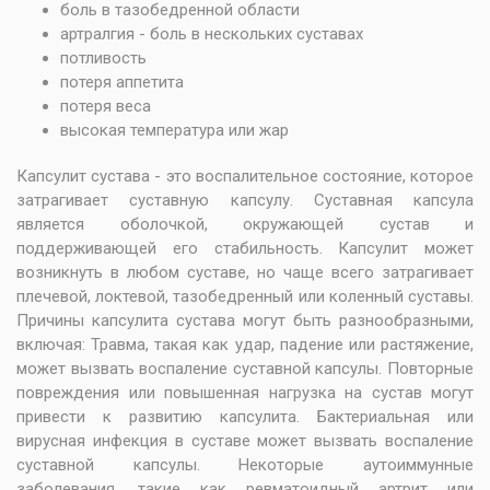
боль в тазобедренной области
артралгия - боль в нескольких суставах
потливость
потеря аппетита
потеря веса
высокая температура или жар
Капсулит сустава - это воспалительное состояние, которое
затрагивает суставную капсулу. Суставная капсула
является оболочкой, окружающей сустав и
поддерживающей его стабильность. Капсулит может
возникнуть в любом суставе, но чаще всего затрагивает
плечевой, локтевой, тазобедренный или коленный суставы.
Причины капсулита сустава могут быть разнообразными,
включая: Травма, такая как удар, падение или растяжение,
может вызвать воспаление суставной капсулы. Повторные
повреждения или повышенная нагрузка на сустав могут
привести к развитию капсулита. Бактериальная или
вирусная инфекция в суставе может вызвать воспаление
суставной капсулы. Некоторые аутоиммунные
заболевания, такие как ревматоидный артрит или