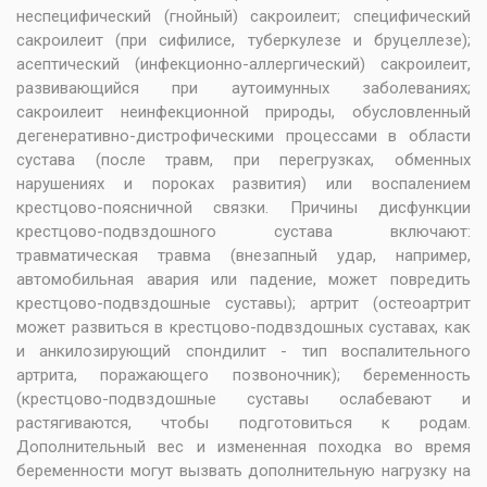
неспецифический (гнойный) сакроилеит; специфический
сакроилеит (при сифилисе, туберкулезе и бруцеллезе);
асептический (инфекционно-аллергический) сакроилеит,
развивающийся при аутоимунных заболеваниях;
сакроилеит неинфекционной природы, обусловленный
дегенеративно-дистрофическими процессами в области
сустава (после травм, при перегрузках, обменных
нарушениях и пороках развития) или воспалением
крестцово-поясничной связки. Причины дисфункции
крестцово-подвздошного сустава включают:
травматическая травма (внезапный удар, например,
автомобильная авария или падение, может повредить
крестцово-подвздошные суставы); артрит (остеоартрит
может развиться в крестцово-подвздошных суставах, как
и анкилозирующий спондилит - тип воспалительного
артрита, поражающего позвоночник); беременность
(крестцово-подвздошные суставы ослабевают и
растягиваются, чтобы подготовиться к родам.
Дополнительный вес и измененная походка во время
беременности могут вызвать дополнительную нагрузку на