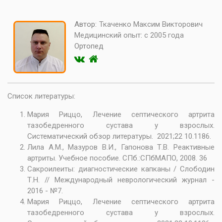
Автор:
Ткаченко Максим Викторович
Медицинский опыт:
с 2005 года
Ортопед
Список литературы:
Мария Риццо, Лечение септического артрита
тазобедренного сустава у взрослых.
Систематический обзор литературы. 2021;22 10.1186.
Лила А.М., Мазуров В.И., Гапонова Т.В. Реактивные
артриты. Учебное пособие. СПб.:СПбМАПО, 2008. 36
Сакроилеиты: диагностические капканы / Слободин
Т.Н. // Международный неврологический журнал -
2016 - №7.
Мария Риццо, Лечение септического артрита
тазобедренного сустава у взрослых.