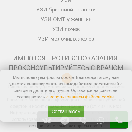
УЗИ брюшной полости
УЗИ ОМТ у женщин
УЗИ почек
УЗИ молочных желез
ИМЕЮТСЯ ПРОТИВОПОКАЗАНИЯ.
ПРОКОНСУЛЬТИРУЙТЕСЬ С ВРАЧОМ
Мы используем файлы cookie. Благодаря этому нам
12+
удается анализировать взаимодействие посетителей с
Лицензия на осуществление медицинской деятельности
сайтом и делать его лучше. Оставаясь на сайте, вы
№ЛО-78- 01-007271 от 24 октября 2016 г.
соглашаетесь
с использованием файлов cookie
.
Внимание: Указанная информация не является публичной
офертой и носит справочный характер (ст. 437 ГК РФ).
Соглашаюсь
Информация, представленная на сайте, не может быть
использована для постановки диагноза, назначения
лечения и не заменяет прием врача.