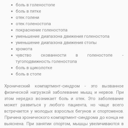
боль в голеностопе
боль в пятке
отек голени
отек голеностопа
покраснение голеностопа
уменьшение диапазона движения голеностопа
уменьшение диапазона движения стопы
хромота
чувство скованности в голеностопе -
тугоподвижность голеностопа
боль в щиколотке
боль в стопе
Хронический компартмент-синдром - это вызванное
физической нагрузкой заболевание мышц и нервов. При
этом нередко возникает боль и отек. Это заболевание
может развиться у любого пациента, но чаще всего
встречается у молодых взрослых бегунов и спортсменов.
Причина хронического компартмент-синдрома до конца не
выяснена. При занятии спортом, мышцы увеличиваются в