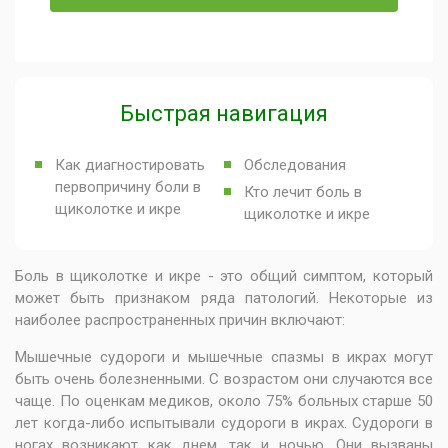
Быстрая навигация
Как диагностировать
Обследования
первопричину боли в
Кто лечит боль в
щиколотке и икре
щиколотке и икре
Боль в щиколотке и икре - это общий симптом, который
может быть признаком ряда патологий. Некоторые из
наиболее распространенных причин включают:
Мышечные судороги и мышечные спазмы в икрах могут
быть очень болезненными. С возрастом они случаются все
чаще. По оценкам медиков, около 75% больных старше 50
лет когда-либо испытывали судороги в икрах. Судороги в
ногах возникают как днем, так и ночью. Они вызваны