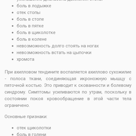
боль в лодыжке
отек стопы
боль в стопе
боль в пятке
боль в щиколотке
боль в колене
невозможность долго стоять на ногах
невозможность встать на цыпочки
хромота
При ахилловом тендините воспаляется ахиллово сухожилие
- полоса ткани, соединяющая икроножную мышцу с
пяточной костью. Это приводит к скованности и болевому
синдрому. Симптомы усиливаются по утрам, поскольку в
состоянии покоя кровообращение в этой части тела
ограничено.
Основные признаки:
отек щиколотки
боль в голени