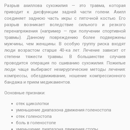
Разрыв ахиллова сухожилия — это травма, которая
приводит к дисфункции задней части голени. Ахилл
соединяет заднюю часть икры с пяточной костью. Его
разрыв возникает вследствие сильного и резкого
перенапряжения (например — при получении спортивной
травмы). Данному повреждению более подвержены
мужчины, чем женщины. В особую группу риска входят
люди возрастом старше 40-ка лет. Лечение зависит от
степени тяжести травмы. В большинстве случаев
проводится операция по сшиванию сухожилия. Пожилые
люди чаще выбирают нехирургические методы лечения:
компрессы, обездвиживание, ношение компрессионного
бандажа и прием медикаментов.
Основные признаки:
отек щиколотки
уменьшение диапазона движения голеностопа
отек голеностопа
боль в голеностопе
уменьшение диапазона движения стопы