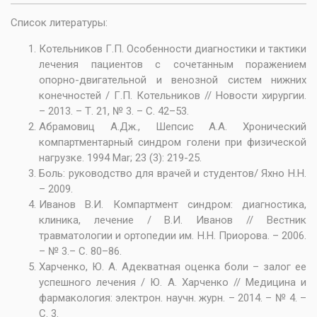
Список литературы:
Котельников Г.П. Особенности диагностики и тактики
лечения пациентов с сочетанным поражением
опорно-двигательной и венозной систем нижних
конечностей / Г.П. Котельников // Новости хирургии.
– 2013. – Т. 21, № 3. – С. 42–53.
Абрамовиц А.Дж., Шепсис А.А. Хронический
компартментарный синдром голени при физической
нагрузке. 1994 Mar; 23 (3): 219-25.
Боль: руководство для врачей и студентов/ Яхно Н.Н.
– 2009.
Иванов В.И. Компартмент синдром: диагностика,
клиника, лечение / В.И. Иванов // Вестник
травматологии и ортопедии им. Н.Н. Приорова. – 2006.
– № 3.– С. 80–86.
Харченко, Ю. А. Адекватная оценка боли – залог ее
успешного лечения / Ю. А. Харченко // Медицина и
фармакология: электрон. научн. журн. – 2014. – № 4. –
С. 3.