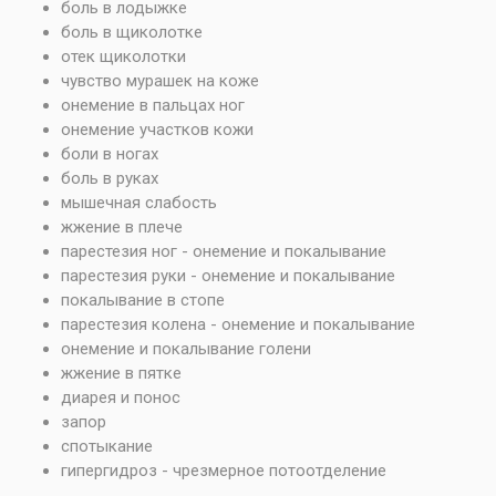
боль в лодыжке
боль в щиколотке
отек щиколотки
чувство мурашек на коже
онемение в пальцах ног
онемение участков кожи
боли в ногах
боль в руках
мышечная слабость
жжение в плече
парестезия ног - онемение и покалывание
парестезия руки - онемение и покалывание
покалывание в стопе
парестезия колена - онемение и покалывание
онемение и покалывание голени
жжение в пятке
диарея и понос
запор
спотыкание
гипергидроз - чрезмерное потоотделение