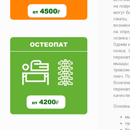
на повр
могут б
сжаты,
возникн
на опре
осанка 
Одним и
пояса. 
перенап
мышцы 
тревожн
плеч. П
болезн
перенап
качеств
Основны
м
чу
бо