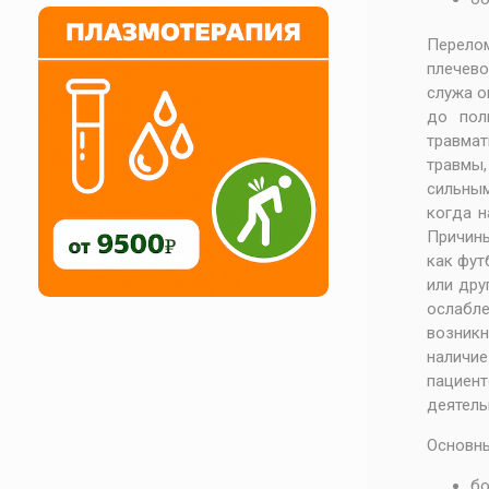
Перелом
плечево
служа о
до пол
травмат
травмы,
сильным
когда н
Причины
как фут
или дру
ослабл
возникн
наличие
пациент
деятель
Основны
бо