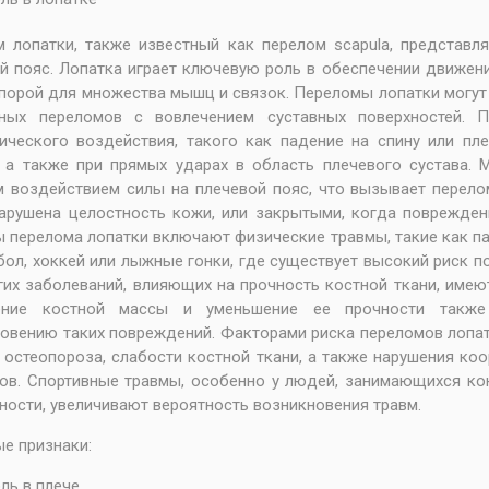
 лопатки, также известный как перелом scapula, представ
й пояс. Лопатка играет ключевую роль в обеспечении движени
порой для множества мышц и связок. Переломы лопатки могут 
ных переломов с вовлечением суставных поверхностей. П
ического воздействия, такого как падение на спину или пл
 а также при прямых ударах в область плечевого сустава.
 воздействием силы на плечевой пояс, что вызывает перело
арушена целостность кожи, или закрытыми, когда поврежден
 перелома лопатки включают физические травмы, такие как пад
бол, хоккей или лыжные гонки, где существует высокий риск 
гих заболеваний, влияющих на прочность костной ткани, име
ение костной массы и уменьшение ее прочности также
овению таких повреждений. Факторами риска переломов лопатк
 остеопороза, слабости костной ткани, а также нарушения к
ов. Спортивные травмы, особенно у людей, занимающихся к
ности, увеличивают вероятность возникновения травм.
е признаки:
ль в плече