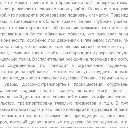
ок, что может привести к образованию как поверхностных,
ения различают несколько типов ушибов. Поверхностные уш
кой, что приводит к образованию подкожных гематом. Повр
тью и гиперемией в области травмы. Более глубокие ушибы
ры, что может привести к образованию межмышечных и межфа
страняются на более обширные области, что вызывает знач
 конечности, особенно при движениях в плечевом суставе. 
м на спину, что вызывает компрессию мягких тканей между 
альт, земля или твердые объекты и приводит к разрыву сосуд
шечные ткани. Воспалительная реакция на повреждение сосуд
ми ощущениями, что приводит к ограничению подвижнос
ждающиеся глубокими гематомами, могут затруднить нормал
ение в подвижности плечевого сустава. Основные причины ушиб
е удары, дорожно-транспортные происшествия, спортив
мальными видами спорта. Травмы лопатки могут быть р
иональной деятельности, связанной с тяжелыми физическими 
ельство, транспортировка тяжелых предметов и т.д.). В г
ными видами спорта и кто часто подвергается ударам в област
и являются возрастные изменения, приводящие к снижению 
ороз, который делает костные структуры более хрупкими и