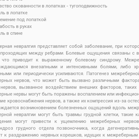
вство скованности в лопатках - тугоподвижность
ль в лопатке
емение под лопаткой
абость в руках
ль в спине
ерная невралгия представляет собой заболевание, при кот
, проходящих между ребрами. Болевые ощущения связаны с 
, что приводит к выраженному болевому синдрому. Межре
ождающимся внезапными и интенсивными болями, либо хро
ными или периодически усиливаются. Патогенез межреберно
ерных нервов, что может быть вызвано различными фактора
 нервов, вызванное воздействием внешних факторов, таких
рные нервы могут быть поражены воспалением или инфекционн
ие кровоснабжения нервов, а также их компрессия из-за осте
ождается возникновением болезненных ощущений вдоль межр
рной невралгии могут быть травмы грудной клетки, такие 
дения могут привести к ущемлению межреберных нервов
ондроз грудного отдела позвоночника, когда дегенератив
т к раздражению нервных корешков, идущих к межреберным 