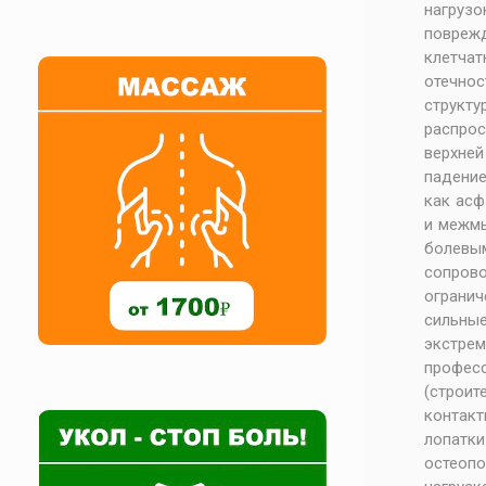
нагруз
поврежд
клетчат
отечнос
структу
распро
верхней
падение
как асф
и межмы
болевы
сопрово
огранич
сильны
экстре
професс
(строит
контакт
лопатк
остеоп