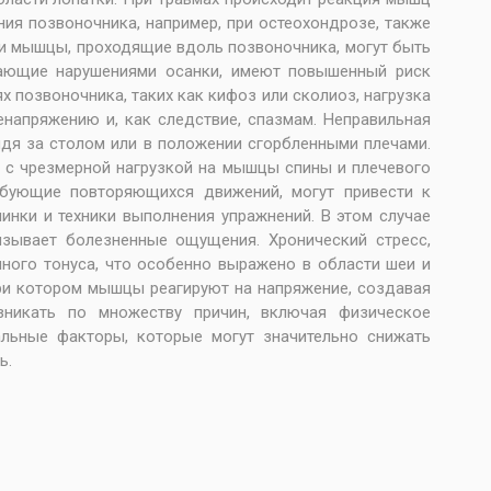
ия позвоночника, например, при остеохондрозе, также
 и мышцы, проходящие вдоль позвоночника, могут быть
дающие нарушениями осанки, имеют повышенный риск
 позвоночника, таких как кифоз или сколиоз, нагрузка
енапряжению и, как следствие, спазмам. Неправильная
дя за столом или в положении сгорбленными плечами.
я с чрезмерной нагрузкой на мышцы спины и плечевого
ребующие повторяющихся движений, могут привести к
нки и техники выполнения упражнений. В этом случае
зывает болезненные ощущения. Хронический стресс,
ного тонуса, что особенно выражено в области шеи и
при котором мышцы реагируют на напряжение, создавая
никать по множеству причин, включая физическое
альные факторы, которые могут значительно снижать
ь.