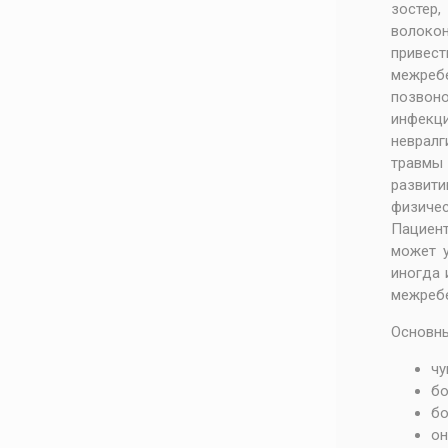
зостер
волоко
привест
межребе
позвоно
инфекци
невралг
травмы 
развит
физичес
Пациент
может у
иногда 
межребе
Основны
чу
бо
бо
он