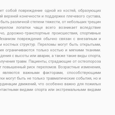
ляет собой повреждение одной из костей, образующих
й верхней конечности и поддержке плечевого сустава,
быть различной степени тяжести, от небольших трещин
ерелом лопатки чаще всего возникает вследствие
ечо, дорожно-транспортные происшествия, спортивные
 Механизм повреждения обычно связан с внезапным и
м костных структур. Переломы могут быть открытыми,
ия ограничиваются только костью и мягкими тканями.
ения с высоты или аварии, а также такие виды спорта,
получения травм. Пациенты, страдающие от остеопороза
ют повышенный риск переломов. Возрастные изменения,
 являются важными факторами, способствующими
и могут быть не только травматические события, но и
оординации движений, что особенно важно для пожилых
онтактными видами спорта или экстремальными видами