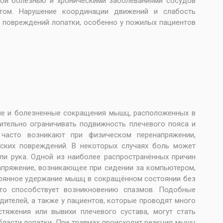
зной болезнью и хроническими заболеваниями сосудов
том. Нарушение координации движений и слабость
 повреждений лопатки, особенно у пожилых пациентов
е и болезненные сокращения мышц, расположенных в
ительно ограничивать подвижность плечевого пояса и
часто возникают при физическом перенапряжении,
ских повреждений. В некоторых случаях боль может
или рука. Одной из наиболее распространённых причин
апряжение, возникающее при сидении за компьютером,
тоянное удержание мышц в сокращённом состоянии без
то способствует возникновению спазмов. Подобные
дителей, а также у пациентов, которые проводят много
стяжения или вывихи плечевого сустава, могут стать
бласти лопатки. При травмах происходит реакция мышц