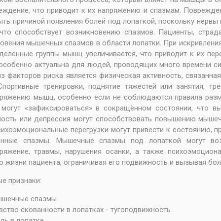
еждение, что приводит к их напряжению и спазмам. Поврежден
ыть причиной появления болей под лопаткой, поскольку нервы
 что способствует возникновению спазмов. Пациенты, стра
овения мышечных спазмов в области лопатки. При искривлениях
делённые группы мышц увеличивается, что приводит к их пер
особенно актуальна для людей, проводящих много времени си
з факторов риска является физическая активность, связанна
Спортивные тренировки, поднятие тяжестей или занятия, т
ряжению мышц, особенно если не соблюдаются правила разми
могут «зафиксироваться» в сокращённом состоянии, что вы
ость или депрессия могут способствовать повышению мышеч
сихоэмоциональные перегрузки могут привести к состоянию, 
енные спазмы. Мышечные спазмы под лопаткой могут воз
ряжение, травмы, нарушения осанки, а также психоэмоцион
о жизни пациента, ограничивая его подвижность и вызывая бол
е признаки:
ышечные спазмы
вство скованности в лопатках - тугоподвижность
ль в лопатке