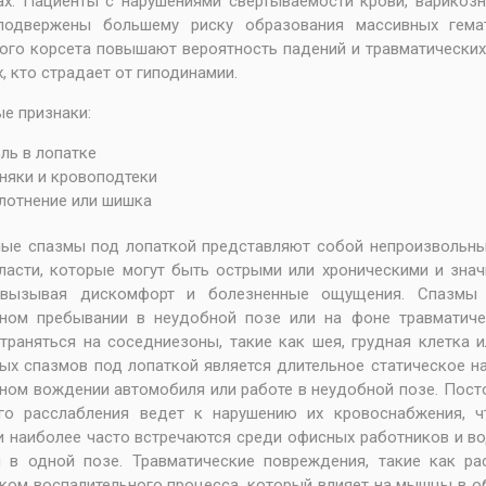
ах. Пациенты с нарушениями свертываемости крови, варико
подвержены большему риску образования массивных гема
го корсета повышают вероятность падений и травматических
х, кто страдает от гиподинамии.
е признаки:
ль в лопатке
няки и кровоподтеки
лотнение или шишка
ые спазмы под лопаткой представляют собой непроизвольны
ласти, которые могут быть острыми или хроническими и знач
 вызывая дискомфорт и болезненные ощущения. Спазмы 
ьном пребывании в неудобной позе или на фоне травматиче
траняться на соседниезоны, такие как шея, грудная клетка 
х спазмов под лопаткой является длительное статическое н
ном вождении автомобиля или работе в неудобной позе. Пос
го расслабления ведет к нарушению их кровоснабжения, ч
и наиболее часто встречаются среди офисных работников и во
 в одной позе. Травматические повреждения, такие как ра
ком воспалительного процесса, который влияет на мышцы в о