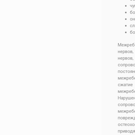
чу
бо
он
сл
бо
Межреб
нервов
нервов
сопров
постоян
межреб
сжатие
межребе
Нарушен
сопров
межребе
повреж
остеох
приводя