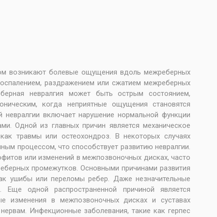
ором возникают болевые ощущения вдоль межреберных
воспалением, раздражением или сжатием межреберных
берная невралгия может быть острым состоянием,
ническим, когда неприятные ощущения становятся
й невралгии включает нарушение нормальной функции
ми. Одной из главных причин является механическое
 как травмы или остеохондроз. В некоторых случаях
ым процессом, что способствует развитию невралгии.
офитов или изменений в межпозвоночных дисках, часто
еберных промежутков. Основными причинами развития
как ушибы или переломы ребер. Даже незначительные
. Еще одной распространенной причиной является
ные изменения в межпозвоночных дисках и суставах
нервам. Инфекционные заболевания, такие как герпес