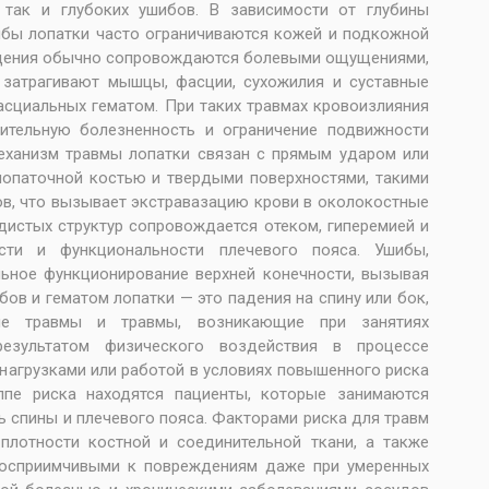
 так и глубоких ушибов. В зависимости от глубины
ибы лопатки часто ограничиваются кожей и подкожной
еждения обычно сопровождаются болевыми ощущениями,
 затрагивают мышцы, фасции, сухожилия и суставные
сциальных гематом. При таких травмах кровоизлияния
ительную болезненность и ограничение подвижности
Механизм травмы лопатки связан с прямым ударом или
лопаточной костью и твердыми поверхностями, такими
ов, что вызывает экстравазацию крови в околокостные
истых структур сопровождается отеком, гиперемией и
ти и функциональности плечевого пояса. Ушибы,
ьное функционирование верхней конечности, вызывая
ов и гематом лопатки — это падения на спину или бок,
ные травмы и травмы, возникающие при занятиях
езультатом физического воздействия в процессе
нагрузками или работой в условиях повышенного риска
руппе риска находятся пациенты, которые занимаются
ь спины и плечевого пояса. Факторами риска для травм
плотности костной и соединительной ткани, а также
 восприимчивыми к повреждениям даже при умеренных