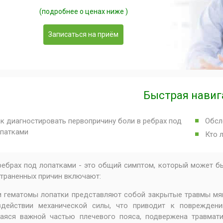
(подробнее о ценах ниже )
Записаться на приём
Быстрая навиг
к диагностировать первопричину боли в ребрах под
Обсл
патками
Кто 
ребрах под лопатками - это общий симптом, который может б
траненных причин включают:
 гематомы лопатки представляют собой закрытые травмы мяг
здействии механической силы, что приводит к повреждени
аяся важной частью плечевого пояса, подвержена травмати