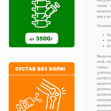
нагрузк
также 
мышечно
или у те
Основны
бо
си
уп
Мышечн
этой об
спины,
длител
распрос
мышечны
длитель
должно
нагрузк
времени
источни