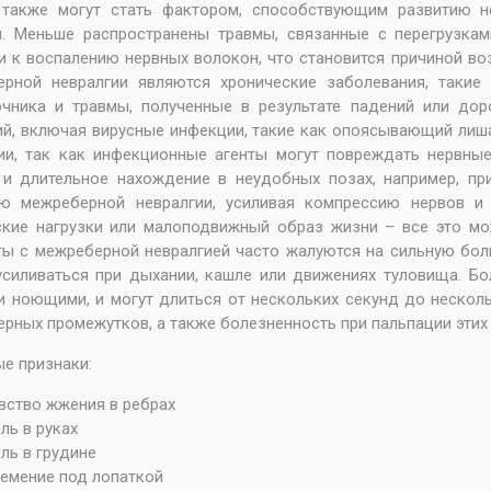
, также могут стать фактором, способствующим развитию н
н. Меньше распространены травмы, связанные с перегрузка
и к воспалению нервных волокон, что становится причиной в
рной невралгии являются хронические заболевания, такие 
чника и травмы, полученные в результате падений или дор
й, включая вирусные инфекции, такие как опоясывающий лиша
ии, так как инфекционные агенты могут повреждать нервны
и длительное нахождение в неудобных позах, например, пр
ию межреберной невралгии, усиливая компрессию нервов и 
кие нагрузки или малоподвижный образ жизни – все это мо
ы с межреберной невралгией часто жалуются на сильную боль
силиваться при дыхании, кашле или движениях туловища. Б
и ноющими, и могут длиться от нескольких секунд до несколь
рных промежутков, а также болезненность при пальпации этих 
е признаки:
вство жжения в ребрах
ль в руках
ль в грудине
емение под лопаткой