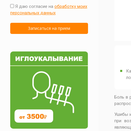
Я даю согласие на
обработку моих
персональных данных
Ка
ло
Боль в 
распрос
Ушибы и
при во
являющ