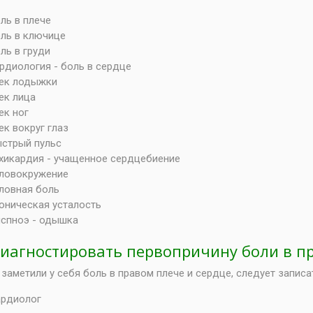
ль в плече
ль в ключице
ль в груди
рдиология - боль в сердце
ек лодыжки
ек лица
ек ног
ек вокруг глаз
стрый пульс
хикардия - учащенное сердцебиение
ловокружение
ловная боль
оническая усталость
спноэ - одышка
диагностировать первопричину боли в пр
 заметили у себя боль в правом плече и сердце, следует запис
рдиолог