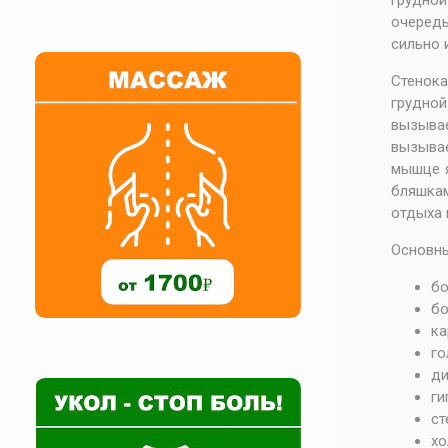
грудной
очередь
сильно 
Стенок
грудно
вызывае
вызыва
мышце я
бляшкам
отдыха 
Основны
бо
бо
ка
го
ди
ги
ст
хо