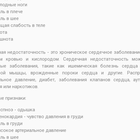
лодные ноги
ль в плече
ль в шее
щая слабость в теле
ота
шнота
ая недостаточность - это хроническое сердечное заболевани
зм кровью и кислородом. Сердечная недостаточность мо
ные заболевания, такие как ишемическая болезнь сердца 
ной мышцы, врожденные пороки сердца и другие. Распр
альное давление, диабет, заболевания клапанов сердца, а
я или наркотиков.
е признаки:
спноэ - одышка
енокардия - чувство давления в груди
ль в груди
сокое артериальное давление
ль в шее