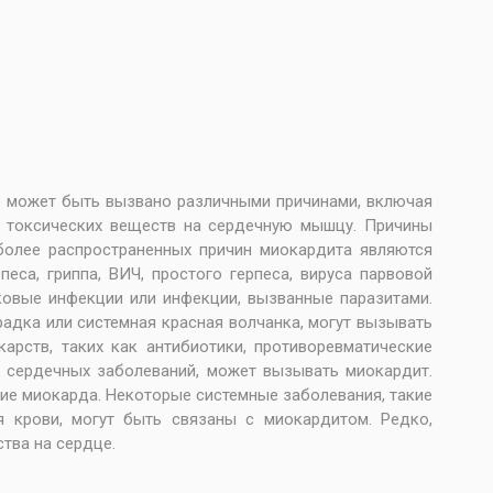
е может быть вызвано различными причинами, включая
е токсических веществ на сердечную мышцу. Причины
более распространенных причин миокардита являются
еса, гриппа, ВИЧ, простого герпеса, вируса парвовой
ковые инфекции или инфекции, вызванные паразитами.
адка или системная красная волчанка, могут вызывать
арств, таких как антибиотики, противоревматические
я сердечных заболеваний, может вызывать миокардит.
ие миокарда. Некоторые системные заболевания, такие
я крови, могут быть связаны с миокардитом. Редко,
тва на сердце.