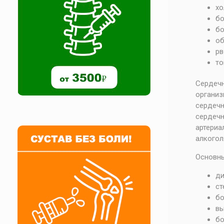
хо
бо
бо
об
рв
то
Сердечн
органи
сердеч
сердеч
артери
алкогол
Основны
ди
ст
бо
вы
бо