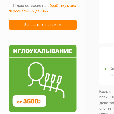
Я даю согласие на
обработку моих
персональных данных
Ка
из
Боль в 
плеч. О
декстро
случае 