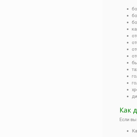
бо
бо
бо
ка
от
от
от
от
бы
та
го
го
хр
ди
Как 
Если вы
Ка