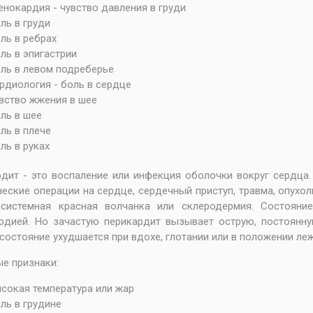
енокардия - чувство давления в груди
ль в груди
ль в ребрах
ль в эпигастрии
ль в левом подреберье
рдиология - боль в сердце
вство жжения в шее
ль в шее
ль в плече
ль в руках
дит - это воспаление или инфекция оболочки вокруг сердца
ческие операции на сердце, сердечный приступ, травма, опухо
, системная красная волчанка или склеродермия. Состоян
рдией. Но зачастую перикардит вызывает острую, постоянн
состояние ухудшается при вдохе, глотании или в положении леж
е признаки:
сокая температура или жар
ль в грудине