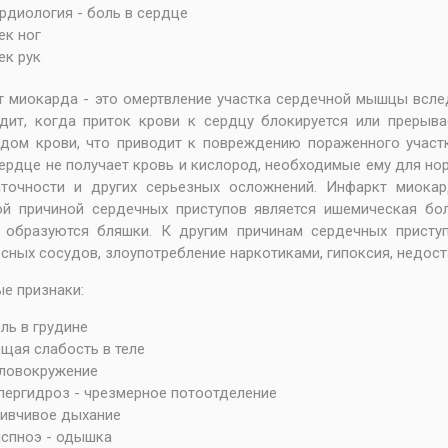
рдиология - боль в сердце
ек ног
ек рук
 миокарда - это омертвление участка сердечной мышцы всле
дит, когда приток крови к сердцу блокируется или прерыва
дом крови, что приводит к повреждению пораженного участк
ердце не получает кровь и кислород, необходимые ему для но
аточности и других серьезных осложнений. Инфаркт миока
ой причиной сердечных приступов является ишемическая бо
, образуются бляшки. К другим причинам сердечных присту
сных сосудов, злоупотребление наркотиками, гипоксия, недост
е признаки:
ль в грудине
щая слабость в теле
ловокружение
пергидроз - чрезмерное потоотделение
ивчивое дыхание
спноэ - одышка