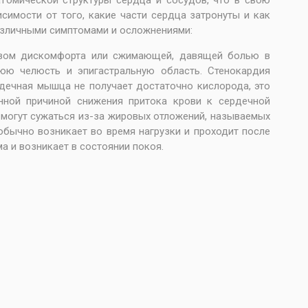
атомической структуры сердца и сосудов, что в свою
симости от того, какие части сердца затронуты и как
азличными симптомами и осложнениями:
твом дискомфорта или сжимающей, давящей болью в
нюю челюсть и эпигастральную область. Стенокардия
дечная мышца не получает достаточно кислорода, это
нной причиной снижения притока крови к сердечной
 могут сужаться из-за жировых отложений, называемых
обычно возникает во время нагрузки и проходит после
а и возникает в состоянии покоя.