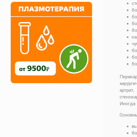
ст
бо
бо
бо
бо
ка
чу
бо
бо
бо
Перикар
хирурги
артрит
стенока
Иногда 
Основны
вы
бо