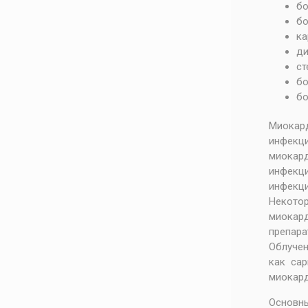
бо
бо
ка
ди
ст
бо
бо
Миокард
инфекц
миокар
инфекци
инфекци
Некотор
миокард
препара
Облучен
как сар
миокард
Основны