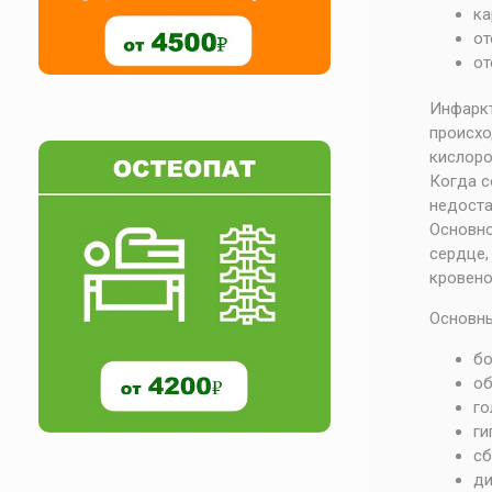
ка
от
от
Инфаркт
происхо
кислоро
Когда с
недост
Основн
сердце
кровено
Основны
бо
об
го
ги
сб
ди