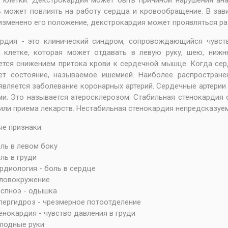
 клетки. Декстрокардия может быть причиной нарушения ан
 может повлиять на работу сердца и кровообращение. В зави
изменено его положение, декстрокардия может проявляться р
ардия - это клинический синдром, сопровождающийся чувс
й клетке, которая может отдавать в левую руку, шею, ниж
тся снижением притока крови к сердечной мышце. Когда сер
ет состояние, называемое ишемией. Наиболее распростране
вляется заболевание коронарных артерий. Сердечные артерии
и. Это называется атеросклерозом. Стабильная стенокардия 
или приема лекарств. Нестабильная стенокардия непредсказуем
е признаки:
ль в левом боку
ль в груди
рдиология - боль в сердце
ловокружение
спноэ - одышка
пергидроз - чрезмерное потоотделение
енокардия - чувство давления в груди
лодные руки