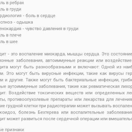
ль в ребрах
ль в груди
рдиология - боль в сердце
спноэ - одышка
енокардия - чувство давления в груди
ль в плече
ль в шее
ит - это воспаление миокарда, мышцы сердца. Это состояни
ионные заболевания, автоиммунные реакции или воздействи
дита могут быть разнообразными и включают: Одной из наи
и. Это могут быть вирусные инфекции, такие как вирусы герп
и и другие. Также могут быть бактериальные инфекции, гриб
ые аутоиммунные заболевания, такие как ревматическая лихор
ит. Воздействие токсических веществ или определенных лек
ты, противоопухолевые препараты или лекарства для лечени
ие грудной клетки при радиотерапии может вызывать воспален
коидоз, болезнь Бехтерева или воспалительные заболевани
ит может развиться после сердечной операции или вмешательс
е признаки: