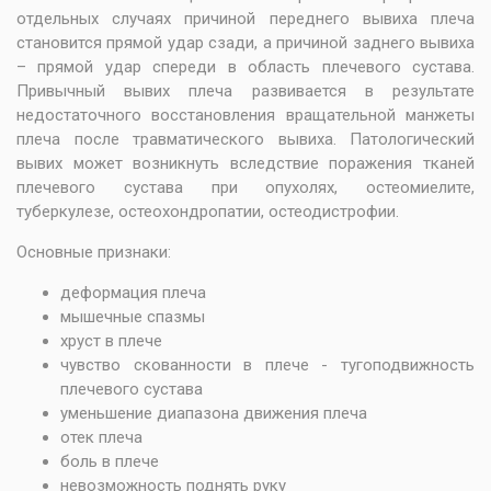
отдельных случаях причиной переднего вывиха плеча
становится прямой удар сзади, а причиной заднего вывиха
– прямой удар спереди в область плечевого сустава.
Привычный вывих плеча развивается в результате
недостаточного восстановления вращательной манжеты
плеча после травматического вывиха. Патологический
вывих может возникнуть вследствие поражения тканей
плечевого сустава при опухолях, остеомиелите,
туберкулезе, остеохондропатии, остеодистрофии.
Основные признаки:
деформация плеча
мышечные спазмы
хруст в плече
чувство скованности в плече - тугоподвижность
плечевого сустава
уменьшение диапазона движения плеча
отек плеча
боль в плече
невозможность поднять руку