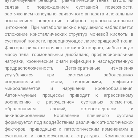
аутоиммунные реакции. Травматический генез патологии
связан с повреждением суставной поверхности,
растяжением капсульно-связочного аппарата и локальным
воспалением вследствие выброса провоспалительных
цитокинов. При метаболических нарушениях наблюдается
отложение кристаллических структур мочевой кислоты в
суставной полости, провоцирующее лизис хрящевой ткани.
Факторы риска включают пожилой возраст, избыточную
массу тела, гормональный дисбаланс, профессиональные
нагрузки, хронические очаги инфекции и наследственную
предрасположенность. Дегенеративные изменения
усугубляются при системных заболеваниях
соединительной ткани, гиподинамии, дефиците
микроэлементов и нарушении кровообращения.
Автоиммунные процессы приводят к агрессивному
воспалению с разрушением суставных элементов,
образованием эрозий, остеосклерозом и
анкилозированием. Воспаление плечевого сустава
формируется под воздействием различных этиологических
факторов, приводящих к патологическим изменениям в
суставных и околосуставных структурах. Комплексное