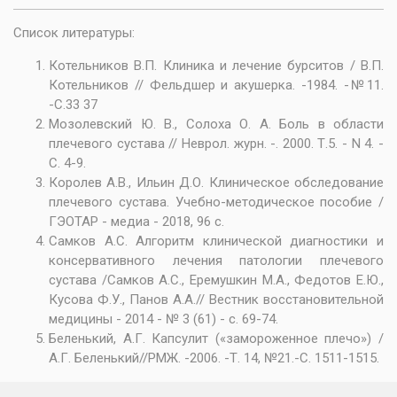
Список литературы:
Котельников В.П. Клиника и лечение бурситов / В.П.
Котельников // Фельдшер и акушерка. -1984. -№11.
-С.33 37
Мозолевский Ю. В., Солоха О. А. Боль в области
плечевого сустава // Неврол. журн. -. 2000. Т.5. - N 4. -
С. 4-9.
Королев А.В., Ильин Д.О. Клиническое обследование
плечевого сустава. Учебно-методическое пособие /
ГЭОТАР - медиа - 2018, 96 с.
Самков А.С. Алгоритм клинической диагностики и
консервативного лечения патологии плечевого
сустава /Самков А.С., Еремушкин М.А., Федотов Е.Ю.,
Кусова Ф.У., Панов А.А.// Вестник восстановительной
медицины - 2014 - № 3 (61) - с. 69-74.
Беленький, А.Г. Капсулит («замороженное плечо») /
А.Г. Беленький//РМЖ. -2006. -Т. 14, №21.-С. 1511-1515.