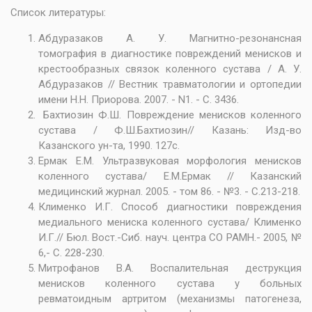
Список литературы:
Абдуразаков А. У. Магнитно-резонансная
томография в диагностике повреждений менисков и
крестообразных связок коленного сустава / А. У.
Абдуразаков // Вестник травматологии и ортопедии
имени H.H. Приорова. 2007. - N1. - С. 3436.
Бахтиозин Ф.Ш. Повреждение менисков коленного
сустава / Ф.Ш.Бахтиозин// Казань: Изд-во
Казанского ун-та, 1990. 127с.
Ермак Е.М. Ультразвуковая морфология менисков
коленного сустава/ Е.М.Ермак // Казанский
медицинский журнал. 2005. - том 86. - №3. - С.213-218.
Клименко И.Г. Способ диагностики повреждения
медиального мениска коленного сустава/ Клименко
И.Г.// Бюл. Вост.-Сиб. науч. центра СО РАМН.- 2005, №
6,- С. 228-230.
Митрофанов В.А. Воспалительная деструкция
менисков коленного сустава у больных
ревматоидным артритом (механизмы патогенеза,