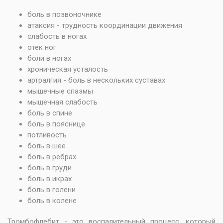
боль в позвоночнике
атаксия - трудность координации движения
слабость в ногах
отек ног
боли в ногах
хроническая усталость
артралгия - боль в нескольких суставах
мышечные спазмы
мышечная слабость
боль в спине
боль в пояснице
потливость
боль в шее
боль в ребрах
боль в груди
боль в икрах
боль в голени
боль в колене
Тромбофлебит - это воспалительный процесс, который