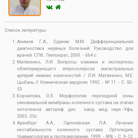
Список литературы:
Акимов Г.А., Одинак М.М. Дифференциальная
диагностика нервных болезней: Руководство для
врачей. СПб.: Гиппократ, 2000. - 664 с.
Матвеенко, Л.И. Вопросы клиники и экспертизы
облитерирующего атеросклероза магистральных
артерий нижних конечностей / Л.И. Матвеенко, М.Е.
Цыбань // Клиническая хирургия. 1992. - № 11. - С. 50-
53.
Борзилова, О.Х. Морфология переходной зоны
синовиальной мембраны коленного сустава на этапах
онтогенеза: автореф. дис. . канд. мед. наук.-Уфа,
2003.-25с.
Аренберг А.А., Гартновская Л.А. Лечение
нестабильности коленного сустава. Ортопедия,
травматология и протезирование. 1999. - №8. - С. 9-12.