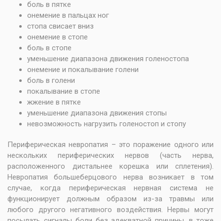
боль в пятке
онемение в пальцах ног
стопа свисает вниз
онемение в стопе
боль в стопе
уменьшение диапазона движения голеностопа
онемение и покалывание голени
боль в голени
покалывание в стопе
жжение в пятке
уменьшение диапазона движения стопы
невозможность нагрузить голеностоп и стопу
Периферическая невропатия – это поражение одного или
нескольких периферических нервов (часть нерва,
расположенного дистальнее корешка или сплетения).
Невропатия большеберцового нерва возникает в том
случае, когда периферическая нервная система не
функционирует должным образом из-за травмы или
любого другого негативного воздействия. Нервы могут
посылать сигналы боли без адекватной причины, в тоже