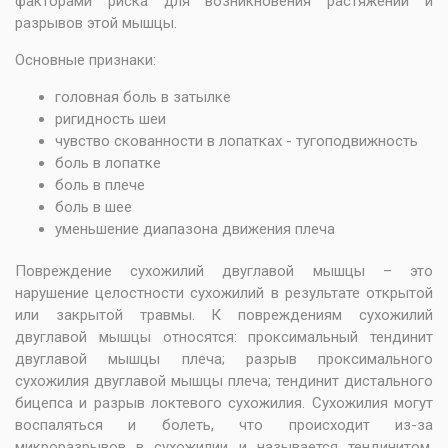
факторами риска для возникновения растяжений и
разрывов этой мышцы.
Основные признаки:
головная боль в затылке
ригидность шеи
чувство скованности в лопатках - тугоподвижность
боль в лопатке
боль в плече
боль в шее
уменьшение диапазона движения плеча
Повреждение сухожилий двуглавой мышцы – это
нарушение целостности сухожилий в результате открытой
или закрытой травмы. К повреждениям сухожилий
двуглавой мышцы относятся: проксимальный тендинит
двуглавой мышцы плеча; разрыв проксимального
сухожилия двуглавой мышцы плеча; тендинит дистального
бицепса и разрыв локтевого сухожилия. Сухожилия могут
воспаляться и болеть, что происходит из-за
микроразрывов в сухожилии и называется тендинитом.