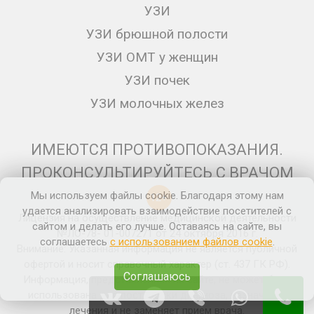
УЗИ
УЗИ брюшной полости
УЗИ ОМТ у женщин
УЗИ почек
УЗИ молочных желез
ИМЕЮТСЯ ПРОТИВОПОКАЗАНИЯ.
ПРОКОНСУЛЬТИРУЙТЕСЬ С ВРАЧОМ
Мы используем файлы cookie. Благодаря этому нам
12+
удается анализировать взаимодействие посетителей с
Лицензия на осуществление медицинской деятельности
сайтом и делать его лучше. Оставаясь на сайте, вы
№ЛО-78- 01-007271 от 24 октября 2016 г.
соглашаетесь
с использованием файлов cookie
.
Внимание: Указанная информация не является публичной
офертой и носит справочный характер (ст. 437 ГК РФ).
Соглашаюсь
Информация, представленная на сайте, не может быть
использована для постановки диагноза, назначения
лечения и не заменяет прием врача.