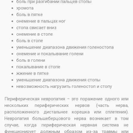
боль при разгибании пальцев стопы
хромота
боль в пятке
онемение в пальцах ног
стопа свисает вниз
онемение в стопе
боль в стопе
уменьшение диапазона движения голеностопа
онемение и покалывание голени
боль в голени
покалывание в стопе
жжение в пятке
уменьшение диапазона движения стопы
невозможность нагрузить голеностоп и стопу
Периферическая невропатия – это поражение одного или
нескольких периферических нервов (часть нерва,
расположенного дистальнее корешка или сплетения).
Невропатия большеберцового нерва возникает в том
случае, когда периферическая нервная система не
функционирует должным образом из-за травмы или