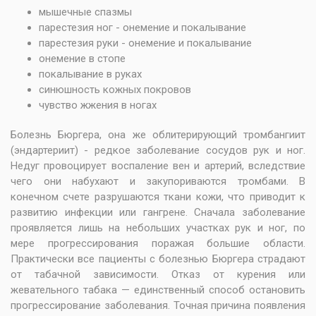
мышечные спазмы
парестезия ног - онемение и покалывание
парестезия руки - онемение и покалывание
онемение в стопе
покалывание в руках
синюшность кожных покровов
чувство жжения в ногах
Болезнь Бюргера, она же облитерирующий тромбангиит
(эндартериит) - редкое заболевание сосудов рук и ног.
Недуг провоцирует воспаление вен и артерий, вследствие
чего они набухают и закупориваются тромбами. В
конечном счете разрушаются ткани кожи, что приводит к
развитию инфекции или гангрене. Сначала заболевание
проявляется лишь на небольших участках рук и ног, по
мере прогрессирования поражая большие области.
Практически все пациенты с болезнью Бюргера страдают
от табачной зависимости. Отказ от курения или
жевательного табака — единственный способ остановить
прогрессирование заболевания. Точная причина появления