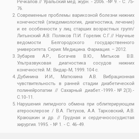
Речкалов // Уральский мед. журн. - 2006. -№ 9. - С. 75-
76.
Современные проблемы варикозной болезни нижних
конечностей (эпидемиология, диагностика, лечение)
и ее особенности у лиц старших возрастных групп/
Литынский А.В. Поляков П.И. Горелик С.Г.// Научные
ведомости Белгородского государственного
университета. Серия: Медицина. Фармация. – 2012.
Зубарев А.Р., Богачев В.Ю., Митьков В.В.
Ультразвуковая диагностика сосудов нижних
конечностей. М.: Видар-М, 1999. 104 с.
Дубинина И.И., Матюхина А.В. Вибрационная
чувствительность в ранней стадии диабетической
полинейропатии // Сахарный диабет.-1999.-№2(3).-
С.10-11.
Нарушения липидного обмена при облитерирующем
атеросклерозе / B.А. Петухов, А.А. Тарковский, А.В.
Краюшкин и др. // Грудная и сердечнососудистая
хирургия. 1995. - № 1. - С. 46-49.