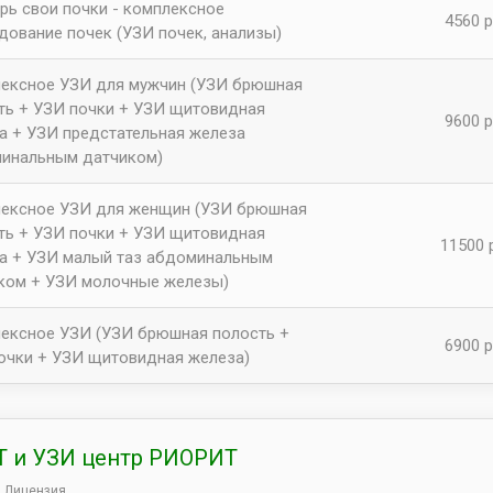
рь свои почки - комплексное
4560 р
дование почек (УЗИ почек, анализы)
ексное УЗИ для мужчин (УЗИ брюшная
ть + УЗИ почки + УЗИ щитовидная
9600 р
а + УЗИ предстательная железа
инальным датчиком)
ексное УЗИ для женщин (УЗИ брюшная
ть + УЗИ почки + УЗИ щитовидная
11500 
а + УЗИ малый таз абдоминальным
ком + УЗИ молочные железы)
ексное УЗИ (УЗИ брюшная полость +
6900 р
очки + УЗИ щитовидная железа)
 и УЗИ центр РИОРИТ
Лицензия