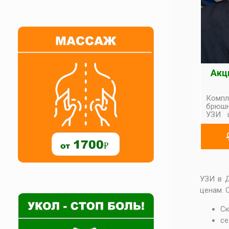
Акц
Компл
брюшн
УЗИ 
пре
абдом
УЗИ в Д
ценам. 
Ск
се