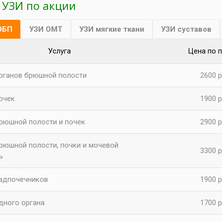
 УЗИ по акции
ОБП
УЗИ ОМТ
УЗИ мягкие ткани
УЗИ суставов
Услуга
Цена по 
рганов брюшной полости
2600 р
очек
1900 р
рюшной полости и почек
2900 р
рюшной полости, почки и мочевой
3300 р
ь
адпочечников
1900 р
дного органа
1700 р