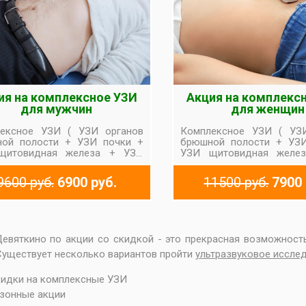
ия на комплексное УЗИ
Акция на комплекс
для мужчин
для женщин
ексное УЗИ ( УЗИ органов
Комплексное УЗИ ( УЗ
ой полости + УЗИ почки +
брюшной полости + УЗ
щитовидная железа + УЗИ
УЗИ щитовидная желе
дстательная железа
малый таз абдоми
инальным датчиком)
датчиком + УЗИ молочны
9600 руб.
6900 руб.
11500 руб.
7900 
евяткино по акции со скидкой - это прекрасная возможнос
Существует несколько вариантов пройти
ультразвуковое иссле
идки на
комплексные УЗИ
зонные акции