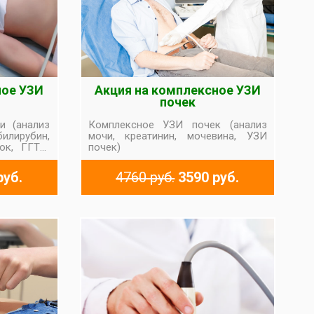
ное УЗИ
Акция на комплексное УЗИ
почек
и (анализ
Комплексное УЗИ почек (анализ
лирубин,
мочи, креатинин, мочевина, УЗИ
ок, ГГТП,
почек)
лости)
руб.
4760 руб.
3590 руб.