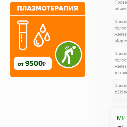
Прове
обсле
Компл
полос
желез
абдом
Компл
полос
желез
датчи
Компл
УЗИ п
МРТ