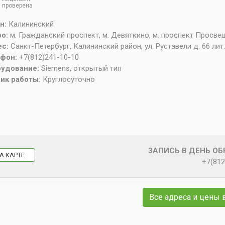
проверена
н:
Калининский
ро:
м. Гражданский проспект, м. Девяткино, м. проспект Просв
ес:
Санкт-Петербург
,
Калининский район, ул. Руставели д. 66 лит.
ефон:
+7(812)241-10-10
рудование:
Siemens, открытый тип
ик работы:
Круглосуточно
ЗАПИСЬ В ДЕНЬ О
А КАРТЕ
+7(812
Все адреса и цены 