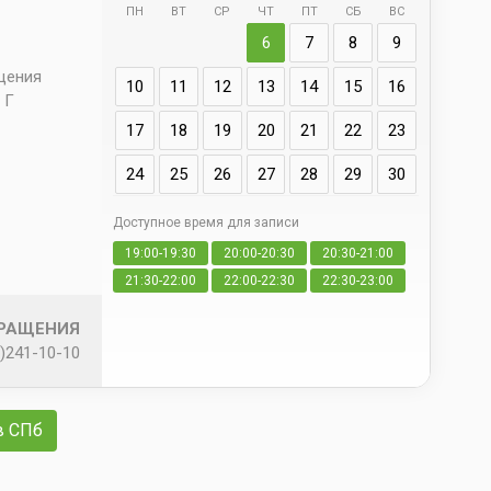
ПН
ВТ
СР
ЧТ
ПТ
СБ
ВС
Адрес
6
7
8
9
д. 66 
ещения
10
11
12
13
14
15
16
 Г
17
18
19
20
21
22
23
24
25
26
27
28
29
30
Доступное время для записи
Да
19:00-19:30
20:00-20:30
20:30-21:00
свои
21:30-22:00
22:00-22:30
22:30-23:00
БРАЩЕНИЯ
)241-10-10
в СПб