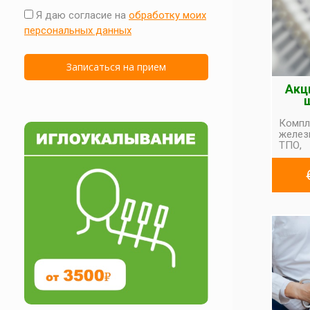
Я даю согласие на
обработку моих
персональных данных
Акц
Комп
желез
ТПО,
желез