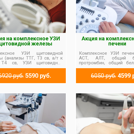
ия на комплексное УЗИ
Акция на комплекс
щитовидной железы
печени
лексное УЗИ щитовидной
Комплексное УЗИ печен
ы (анализы ТТГ, Т3 св, а/т к
АСТ, АЛТ, общий би
 Т4 св, УЗИ щитовидной
протромбин, общий бел
ыи)
УЗИ органов брюшной по
6920 руб.
5590 руб.
6050 руб.
4599 