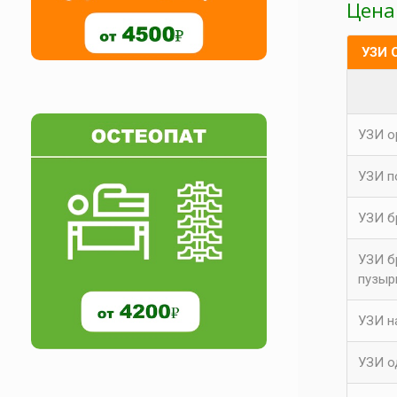
Цена
УЗИ 
УЗИ о
УЗИ п
УЗИ б
УЗИ б
пузыр
УЗИ н
УЗИ о