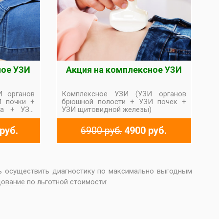
ное УЗИ
Акция на комплексное УЗИ
И органов
Комплексное УЗИ (УЗИ органов
И почки +
брюшной полости + УЗИ почек +
за + УЗИ
УЗИ щитовидной железы)
нальным
е железы)
руб.
6900 руб.
4900 руб.
ть осуществить диагностику по максимально выгодным
дование
по льготной стоимости: