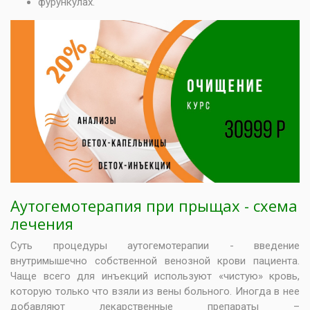
фурункулах.
Аутогемотерапия при прыщах - схема
лечения
Суть процедуры аутогемотерапии - введение
внутримышечно собственной венозной крови пациента.
Чаще всего для инъекций используют «чистую» кровь,
которую только что взяли из вены больного. Иногда в нее
добавляют лекарственные препараты –